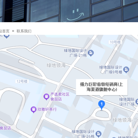
站首页
≡
联系我们