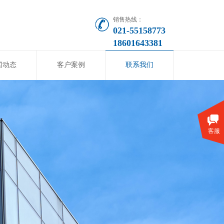
销售热线：
021-55158773
18601643381
闻动态
客户案例
联系我们
客服