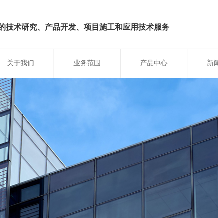
屏的技术研究、产品开发、项目施工和应用技术服务
关于我们
业务范围
产品中心
新