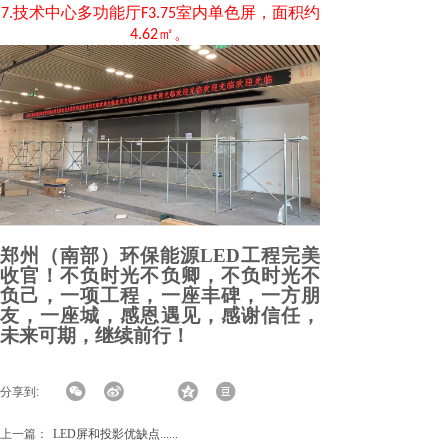
技术中心多功能厅
室内单色屏，面积约
7.
F3.75
㎡。
4.62
郑州（南部）环保能源LED工程完美
收官！不负时光不负卿，不负时光不
负己，一项工程，一座丰碑，一方朋
友，一座城，感恩遇见，感谢信任，
未来可期，继续前行！
分享到:
上一篇：
LED屏和投影优缺点......