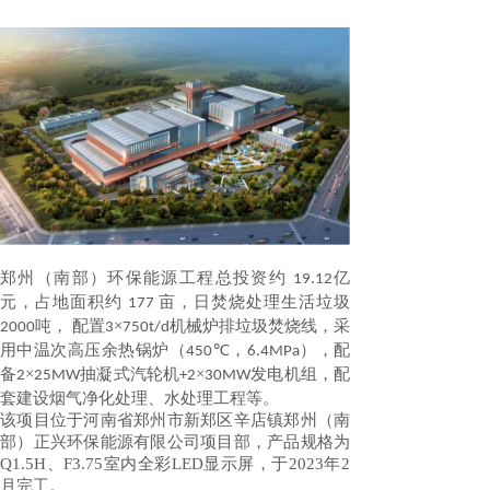
郑州（南部）环保能源工程总投资约
亿
19.12
元，占地面积约
亩，日焚烧处理生活垃圾
177
吨， 配置
×
机械炉排垃圾焚烧线，采
2000
3
750t/d
用中温次高压余热锅炉（
℃，
），配
450
6.4MPa
备
×
抽凝式汽轮机
×
发电机组，配
2
25MW
+2
30MW
套建设烟气净化处理、水处理工程等。
该项目位于河南省郑州市新郑区辛店镇郑州（南
部）正兴环保能源有限公司项目部，产品规格为
Q1.5H、F3.75室内全彩LED显示屏，于2023年2
月完工。