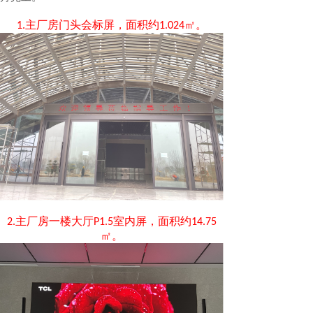
主厂房门头会标屏，面积约
㎡。
1.
1.024
主厂房一楼大厅
室内屏，面积约
2.
P1.5
14.75
㎡。